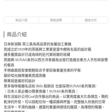
商品介紹
規格說明
運送方式
商品介紹
日本新潟縣 燕三条為高品質的金屬加工重鎮
而成立於1919年的燕振興工業更是當中頗有名氣的設計廠
諸多獲獎設計已成為紐約近代美術館的收藏 
燕振興 SUNAO系列以西方洋食器為出發打造適合東方人手形與習慣
的餐具
手柄曲面造型會輕輕貼合手掌前後重量完美的平衡
磨砂啞光線條優美質感高雅
簡單就是最好的設計
眾多咖啡餐廳名店如 Bills 鬆餅店 也是採用SUNAO系列餐具! 
｜日本人家必備の簡單食器！SUNAO系列餐具｜
與生活設計公司Graf合作推出的商品，以實用度最大化為理念，簡約
乾淨的外型，可以搭配任何一種菜餚與杯盤，完整融入你我的日常
生活中，平滑的曲線、適當的重量與絕佳的握感，為理想的餐廳、