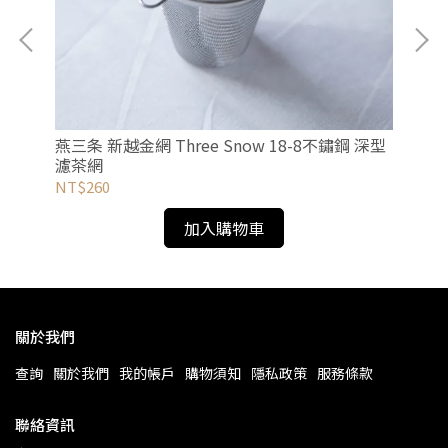
計量
燕三条 新越金網 Three Snow 18-8不鏽鋼 深型
燕三
濾茶網
器
NT$260
NT
加入購物車
關於我們
查詢
關於我們
我的帳戶
購物須知
隱私政策
服務條款
聯絡資訊