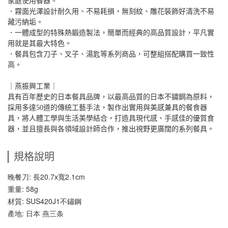
家庭使用餐器。
．霧面光澤設計耐久用、不易耗損，無刻紋、雕花裝飾好清洗不易
藏污納垢。
．一體成型的特殊熱鍛造製法，簡單而經典的高品質設計，平凡實
用就是其最大特色。
．餐具包含刀子、叉子、湯匙等系列商品，可整組搭配購買一致性
高。
｜燕振興工業｜
具有百年歷史的日本餐具品牌，以最高品質的日本不鏽鋼為原料，
採用多達50道的傳統工藝手法，製作出實用與美感兼具的餐食器
具，將人體工學與生活美學結合，打造具現代感、手感佳的優質食
器，並且擅長與各領域設計師合作，推出視野更廣闊的系列餐具。
規格說明
晚餐刀: 長20.7x寬2.1cm
重量: 58g
材質: SUS420J1不鏽鋼
產地: 日本 燕三条