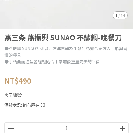
1
/
14
燕三条 燕振興 SUNAO 不鏽鋼-晚餐刀
●燕振興 SUNAO系列以西方洋食器為出發打造適合東方人手形與習
慣的餐具
●手柄曲面造型會輕輕貼合手掌前後重量完美的平衡
NT$490
商品編號:
供貨狀況:
尚有庫存 33