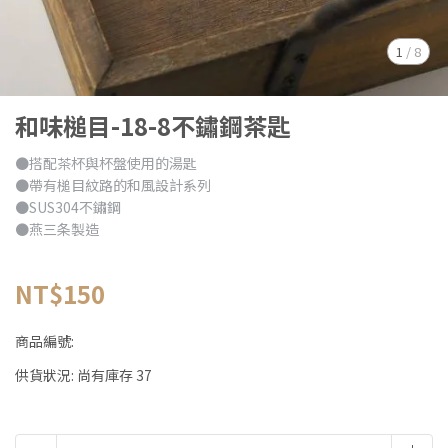
1
/
8
和味槌目-18-8不鏽鋼茶匙
●搭配茶杯與杯盤使用的湯匙
●帶有槌目紋路的和風設計系列
●SUS304不鏽鋼
●燕三条製造
NT$150
商品編號:
供貨狀況:
尚有庫存 37