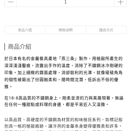
商品介紹
規格說明
運送方式
商品介紹
於日本有名的金屬餐具產地「燕三条」製作，用槌敲所產生的
深深淺淺鑿痕，流露出手作的溫度，消除了不鏽鋼冰冷剛硬的
印象。加上細緻的霧面處理，消卻銳利的光澤，就像稜稜角角
的個性被磨出了份圓融柔和，隨時間沈潛，低訴出不俗的優
雅。
在18-8高品質的不鏽鋼身上，剛柔並濟的力與美展現著，無論
在任何一種甜點或料理的身邊，都是平易近人又溫雅。
以高品質、高硬度的不鏽鋼為材質的和味槌目系列，如標記般​
別具一格​的​槌敲痕跡，讓冷冽的金屬本身變得優雅柔和許多​。​​