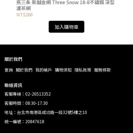
計量
燕三条 新越金網 Three Snow 18-8不鏽鋼 深型
燕三
濾茶網
器
NT$260
NT
加入購物車
關於我們
查詢
關於我們
我的帳戶
購物須知
隱私政策
服務條款
聯絡資訊
客服專線：02-26513352
客服時間：08:30-17:30
地址：台北市南港區成功路一段32號5樓之10
統一編號：20847618