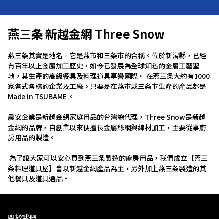
燕三条 新越金網 Three Snow
燕三条其實是地名，它是燕市和三条市的合稱。位於新潟縣，已經
有百年以上金屬加工歷史，如今已發展為全球知名的金屬工藝聖
地，其生產的高級餐具及料理道具享譽國際。 在燕三条大約有1000
家各式各樣的企業及工廠。只要是在燕市或三条市生產的產品都是
Made in TSUBAME 。
晨安企業是新越金網家庭用品的台灣總代理，Three Snow是新越
金網的品牌，自創業以來便擅長金屬絲網與線材加工，主要從事廚
房用品的製造。
 為了讓大家可以安心買到燕三条製造的廚房用品，我們成立【燕三
条料理道具屋】會以新越金網產品為主，另外加上燕三条製造的其
他餐具及道具選品。
關於我們